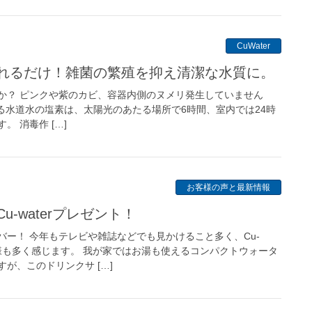
CuWater
入れるだけ！雑菌の繁殖を抑え清潔な水質に。
か？ ピンクや紫のカビ、容器内側のヌメリ発生していません
る水道水の塩素は、太陽光のあたる場所で6時間、室内では24時
 消毒作 […]
お客様の声と最新情報
u-waterプレゼント！
バー！ 今年もテレビや雑誌などでも見かけること多く、Cu-
客様も多く感じます。 我が家ではお湯も使えるコンパクトウォータ
が、このドリンクサ […]