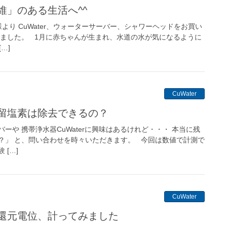
維」のある生活へ^^
より CuWater、ウォーターサーバー、シャワーヘッドをお買い
きました。 1月に赤ちゃんが生まれ、水道の水が気になるように
…]
CuWater
残留塩素は除去できるの？
ーや 携帯浄水器CuWaterに興味はあるけれど・・・ 本当に残
？」 と、問い合わせを時々いただきます。 今回は数値で計測で
[…]
CuWater
化還元電位、計ってみました