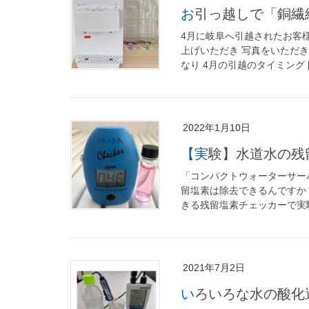
お引っ越しで「銅繊
4月に岐阜へ引越されたお客様
上げいただき 写真をいただ
なり 4月の引越のタイミング [
2022年1月10日
【実験】水道水の
「コンパクトウォーターサーバ
留塩素は除去できるんですか
きる残留塩素チェッカーで実験 
2021年7月2日
いろいろな水の酸