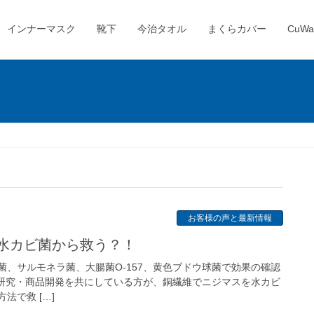
インナーマスク
靴下
今治タオル
まくらカバー
CuWa
お客様の声と最新情報
を水カビ菌から救う？！
菌、サルモネラ菌、大腸菌O-157、黄色ブドウ球菌で効果の確認
研究・商品開発を共にしている方が、銅繊維でニジマスを水カビ
法で救 […]