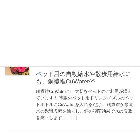
新年度で引っ越し！ 前から気になっていた小さい
ウォーターサーバーに交換しました。 キッチン広
めなので上にあっても全然大丈夫。 CuWater3個
合わせて買い、2リットルペットボトルで料理用に
常備。 野菜浸したり、炊飯や料 […]
2020年4月1日
CuWater
ペット用の自動給水や散歩用給水に
も、銅繊維CuWater^^
銅繊維CuWaterで、大切なペットのご利用が増え
ています！ 市販のペット用ドリンクノズルのペッ
トボトルにCuWaterを入れるだけ。 銅繊維が水道
水の残留塩素を除去し、銅の殺菌効果で水の腐敗
を防止します。 […]