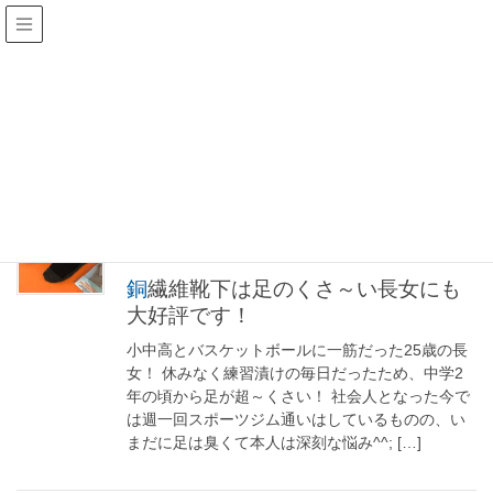
足の臭い
HOME
足の臭い
2020年4月17日
銅繊維靴下
銅繊維靴下は足のくさ～い長女にも
大好評です！
小中高とバスケットボールに一筋だった25歳の長
女！ 休みなく練習漬けの毎日だったため、中学2
年の頃から足が超～くさい！ 社会人となった今で
は週一回スポーツジム通いはしているものの、い
まだに足は臭くて本人は深刻な悩み^^; […]