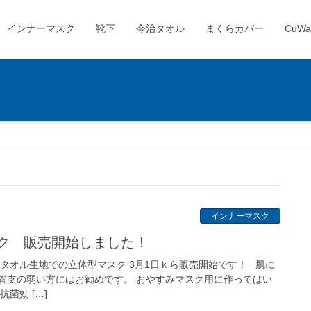
インナーマスク
靴下
今治タオル
まくらカバー
CuWa
インナーマスク
スク 販売開始しました！
タオル生地での立体型マスク 3月1日ｋら販売開始です！ 肌に
管支の弱い方にはお勧めです。 おやすみマスク用に作ってはい
菌効 […]